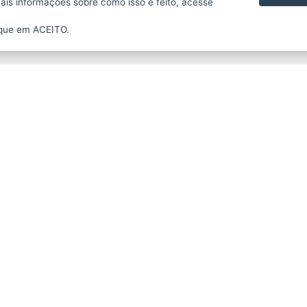
mais informações sobre como isso é feito, acesse
ique em ACEITO.