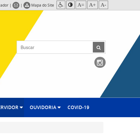
A=
A+
A-
rador
|
|
Mapa do Site
ERVIDOR
OUVIDORIA
COVID-19