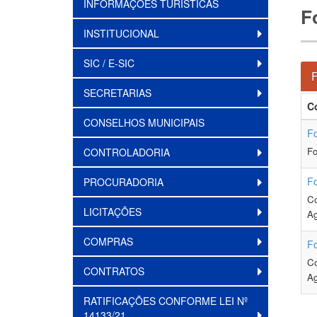
INFORMAÇÕES TURÍSTICAS
F
INSTITUCIONAL
SIC / E-SIC
F
SECRETARIAS
C
CONSELHOS MUNICIPAIS
Fo
Fo
CONTROLADORIA
Fo
PROCURADORIA
Co
LICITAÇÕES
Ag
COMPRAS
Fo
Co
CONTRATOS
Ag
RATIFICAÇÕES CONFORME LEI Nº
14133/21