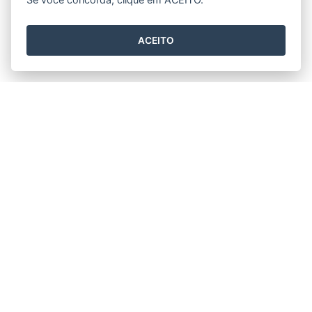
ACEITO
Horário de funcionamento
Segunda-feira à Sexta-feira
08h00 às 18h00
PREFEITURA DE CONCEIÇÃO DA BARRA (PMCB)
Praça Prefeito José Luiz da Costa, nº 01 - Centro
CEP: 29960-000 - Conceição da Barra / ES