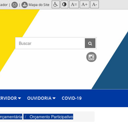
A=
A+
A-
rador
|
|
Mapa do Site
ERVIDOR
OUVIDORIA
COVID-19
Orçamentária
Orçamento Participativo