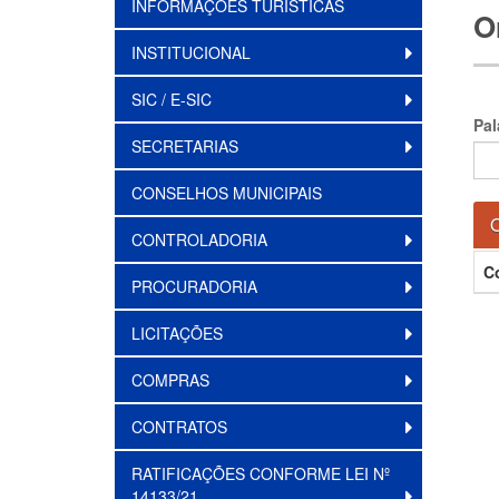
INFORMAÇÕES TURÍSTICAS
O
INSTITUCIONAL
SIC / E-SIC
Pal
SECRETARIAS
CONSELHOS MUNICIPAIS
O
CONTROLADORIA
C
PROCURADORIA
LICITAÇÕES
COMPRAS
CONTRATOS
RATIFICAÇÕES CONFORME LEI Nº
14133/21