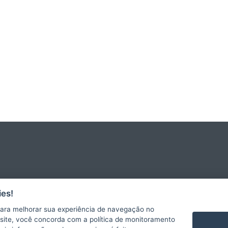
es!
ara melhorar sua experiência de navegação no
PREFEITURA DE CONCEIÇÃO DA BARRA (PMCB)
te site, você concorda com a política de monitoramento
Praça Prefeito José Luiz da Costa, nº 01 - Centro