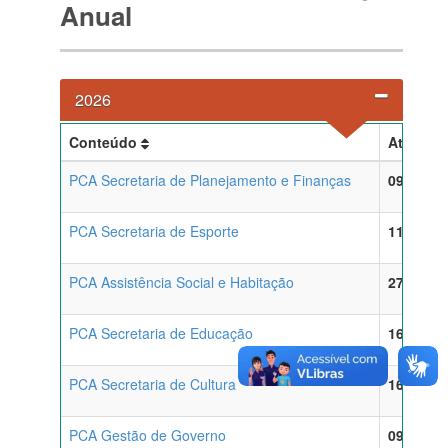
Anual
2026
Conteúdo
Atualiz
PCA Secretaria de Planejamento e Finanças
09/03/20
PCA Secretaria de Esporte
11/03/20
PCA Assistência Social e Habitação
27/03/20
PCA Secretaria de Educação
16/04/20
PCA Secretaria de Cultura
16/04/20
PCA Gestão de Governo
09/06/20