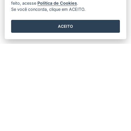
feito, acesse
Política de Cookies
.
Se você concorda, clique em ACEITO.
ACEITO
Horário de funcionamento
Segunda-feira à Sexta-feira
08h00 às 18h00
PREFEITURA DE CONCEIÇÃO DA BARRA (PMCB)